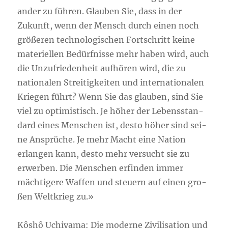
an­der zu füh­ren. Glau­ben Sie, dass in der
Zukunft, wenn der Mensch durch einen noch
grö­ße­ren tech­no­lo­gi­schen Fort­schritt kei­ne
mate­ri­el­len Bedürf­nis­se mehr haben wird, auch
die Unzu­frie­den­heit auf­hö­ren wird, die zu
natio­na­len Strei­tig­kei­ten und inter­na­tio­na­len
Krie­gen führt? Wenn Sie das glau­ben, sind Sie
viel zu opti­mis­tisch. Je höher der Lebens­stan­
dard eines Men­schen ist, des­to höher sind sei­
ne Ansprü­che. Je mehr Macht eine Nati­on
erlan­gen kann, des­to mehr ver­sucht sie zu
erwer­ben. Die Men­schen erfin­den immer
mäch­ti­ge­re Waf­fen und steu­ern auf einen gro­
ßen Welt­krieg zu.»
Kôs­hô Uchi­ya­ma: Die moder­ne Zivi­li­sa­ti­on und