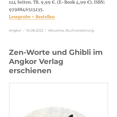
124 Sei­ten.
. 9,99 €. (E−Book 4,99 €).
:
TB
ISBN
9798846513235.
Lese­pro­be + Bestellen
Autor
Veröffentlicht
Kategorien
Angkor
16.08.2022
Aktuelles
,
Buchvorstellung
am
Zen-Worte und Ghibli im
Angkor Verlag
erschienen