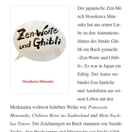
Der japa­ni­sche Zen-Mö
nch Hoso­ka­wa Shin­
suke hat aus sei­ner Lie­
be zu den Ani­ma­ti­ons­
fil­men des Stu­dio Ghi­
b­li ein Buch gemacht:
»Zen-Wor­te und Ghi­b­
li«. Es war in Japan ein
Erfolg. Der Autor ver­
bin­det Zen-Sprü­che
und Anek­do­ten aus sei­
nem Leben mit den
Merk­ma­len welt­weit belieb­ter Wer­ke wie
Prin­zes­sin
Monon­o­ke, Chi­hi­ros Rei­se ins Zau­ber­land
und
Mein Nach­
bar Toto­ro
. Die Zeich­nun­gen im Buch stam­men von Suzu­ki
Toshio, dem Pro­du­zen­ten und Mit­grün­der von Stu­dio Ghi­b­