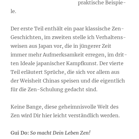
prak­ti­sche Bei­spie­
le.
Der ers­te Teil ent­hält ein paar klas­si­sche Zen-
Geschich­ten, im zwei­ten stel­le ich Ver­hal­tens­
wei­sen aus Japan vor, die in jün­ge­rer Zeit
immer mehr Auf­merk­sam­keit erre­gen, im drit­
ten Idea­le japa­ni­scher Kampf­kunst. Der vier­te
Teil erläu­tert Sprü­che, die sich vor allem aus
der Weis­heit Chi­nas spei­sen und die eigent­lich
für die Zen-Schu­lung gedacht sind.
Kei­ne Ban­ge, die­se geheim­nis­vol­le Welt des
Zen wird Dir hier leicht ver­ständ­lich wer­den.
Gui Do:
So macht Dein Leben Zen!