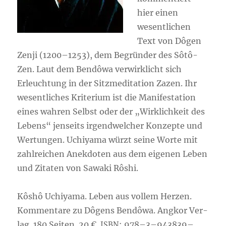
hier einen
wesent­li­chen
Text von Dôgen
Zen­ji (1200–1253), dem Begrün­der des Sôtô-
Zen. Laut dem Ben­dô­wa ver­wirk­licht sich
Erleuch­tung in der Sitz­me­di­ta­ti­on Zazen. Ihr
wesent­li­ches Kri­te­ri­um ist die Mani­fes­ta­ti­on
eines wah­ren Selbst oder der „Wirk­lich­keit des
Lebens“ jen­seits irgend­wel­cher Kon­zep­te und
Wer­tun­gen. Uchi­ya­ma würzt sei­ne Wor­te mit
zahl­rei­chen Anek­do­ten aus dem eige­nen Leben
und Zita­ten von Sawa­ki Rôshi.
Kôs­hô Uchi­ya­ma. Leben aus vol­lem Her­zen.
Kom­men­ta­re zu Dôgens Ben­dô­wa. Ang­kor Ver­
lag. 180 Sei­ten. 20 €.
: 978–3–943839–
ISBN