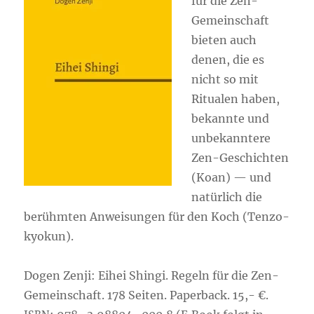
für die Zen-
Gemein­schaft
bie­ten auch
denen, die es
nicht so mit
Ritua­len haben,
bekann­te und
unbe­kann­te­re
Zen-Geschich­ten
(Koan) — und
natür­lich die
berühm­ten Anwei­sun­gen für den Koch (Ten­zo­
kyo­kun).
Dogen Zen­ji: Eihei Shin­gi. Regeln für die Zen-
Gemein­schaft. 178 Sei­ten. Paper­back. 15,- €.