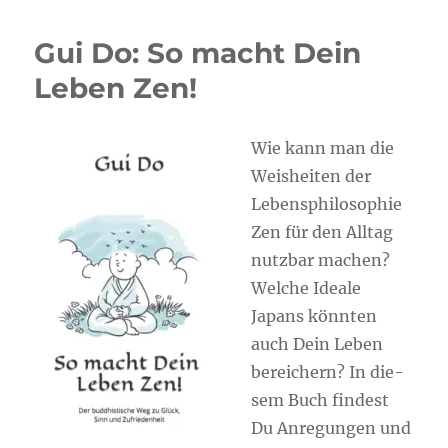
Gui Do: So macht Dein
Leben Zen!
Wie kann man die
Weis­hei­ten der
Lebens­phi­lo­so­phie
Zen für den All­tag
nutz­bar machen?
Wel­che Idea­le
Japans könn­ten
auch Dein Leben
berei­chern? In die­
sem Buch fin­dest
Du Anre­gun­gen und