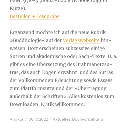
: 978–3‑98804–000‑8 (E‑Book folgt in
ISBN
Kür­ze).
Bestel­len + Leseprobe
Ergän­zend möch­te ich auf die neue Rubrik
»Bud­dho­lo­gie« auf der
Ver­lags­web­sei­te
hin­
wei­sen. Dort erschei­nen suk­zes­si­ve eini­ge
Sutren und aka­de­mi­sche oder Sach-Tex­te. U. a.
gibt es eine Über­set­zung des Brah­manetz­su­
tras, das auch Dogen erwähnt, und des Sutras
der Voll­kom­me­nen Erleuch­tung sowie Essays
zum Platt­form­su­tra und der »Über­tra­gung
außer­halb der Schrif­ten«. Alles kos­ten­los zum
Down­loa­den, Kri­tik willkommen.
Autor
Veröffentlicht
Kategorien
Angkor
06.10.2022
Aktuelles
,
Buchvorstellung
am