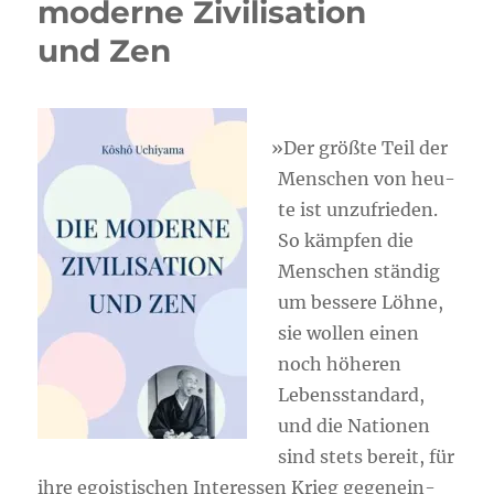
moderne Zivilisation
und Zen
»
Der größ­te Teil der
Men­schen von heu­
te ist unzu­frie­den.
So kämp­fen die
Men­schen stän­dig
um bes­se­re Löh­ne,
sie wol­len einen
noch höhe­ren
Lebens­stan­dard,
und die Natio­nen
sind stets bereit, für
ihre ego­is­ti­schen Inter­es­sen Krieg gegen­ein­