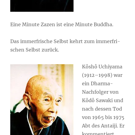
Eine Minu­te Zazen ist eine Minu­te Bud­dha.
Das immer­fri­sche Selbst kehrt zum immer­fri­
schen Selbst zurück.
Kôs­hô Uchi­ya­ma
(1912–1998) war
ein Dhar­ma-
Nach­fol­ger von
Kôdô Sawa­ki und
nach des­sen Tod
von 1965 bis 1975
Abt des Antai­ji. Er
kom­men­tiert