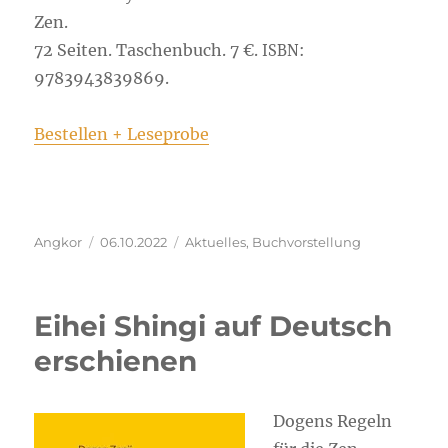
Zen.
72 Sei­ten. Taschen­buch. 7 €.
:
ISBN
9783943839869.
Bestel­len + Leseprobe
Autor
Veröffentlicht
Kategorien
Angkor
06.10.2022
Aktuelles
,
Buchvorstellung
am
Eihei Shingi auf Deutsch
erschienen
Dogens Regeln