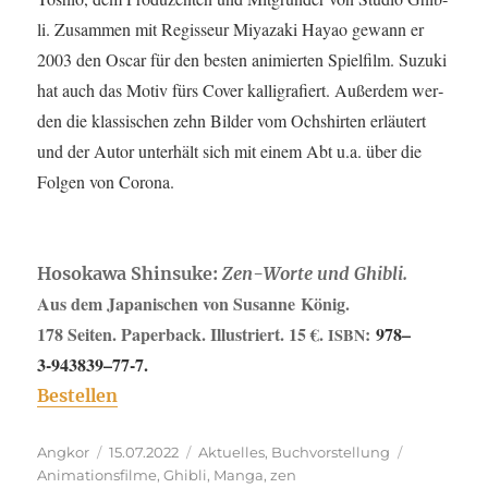
li. Zusam­men mit Regis­seur Miya­za­ki Hayao gewann er
2003 den Oscar für den bes­ten ani­mier­ten Spiel­film. Suzu­ki
hat auch das Motiv fürs Cover kal­li­gra­fiert. Außer­dem wer­
den die klas­si­schen zehn Bil­der vom Och­shir­ten erläu­tert
und der Autor unter­hält sich mit einem Abt u.a. über die
Fol­gen von Corona.
Hoso­ka­wa Shin­suke:
Zen-Wor­te und Ghibli.
Aus dem Japa­ni­schen von Susan­ne König.
178 Sei­ten. Paper­back. Illus­triert. 15 €.
:
978–
ISBN
3‑943839–77‑7.
Bestel­len
Autor
Veröffentlicht
Kategorien
Schlagwört
Angkor
15.07.2022
Aktuelles
,
Buchvorstellung
am
Animationsfilme
,
Ghibli
,
Manga
,
zen