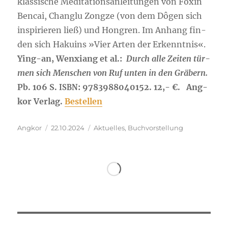
klas­si­sche Medi­ta­ti­ons­an­lei­tun­gen von Foxin
Ben­cai, Chan­g­lu Zongze (von dem Dôgen sich
inspi­rie­ren ließ) und Hon­gren. Im Anhang fin­
den sich Haku­ins »Vier Arten der Erkenntnis«.
Ying-an, Wenxiang et al.:
Durch alle Zei­ten tür­
men sich Men­schen von Ruf unten in den Grä­bern.
Pb. 106 S.
: 9783988040152. 12,- €. Ang­
ISBN
kor Ver­lag.
Bestel­len
Autor
Veröffentlicht
Kategorien
Angkor
22.10.2024
Aktuelles
,
Buchvorstellung
am