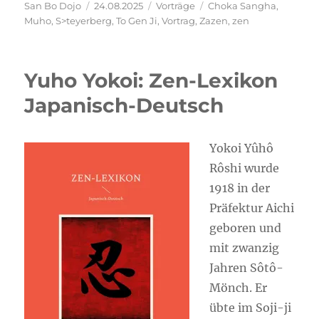
Autor
Veröffentlicht
Kategorien
Schlagwörter
San Bo Dojo
24.08.2025
Vorträge
Choka Sangha
,
am
Muho
,
S>teyerberg
,
To Gen Ji
,
Vortrag
,
Zazen
,
zen
Yuho Yokoi: Zen-Lexikon
Japanisch-Deutsch
Yokoi Yûhô
Rôshi wur­de
1918 in der
Prä­fek­tur Aichi
gebo­ren und
mit zwan­zig
Jah­ren Sôtô-
Mönch. Er
übte im Soji-ji