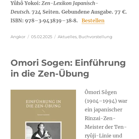
Yûhô Yokoi:
Zen-Lexi­kon Japa­nisch-
Deutsch.
724 Sei­ten. Gebun­de­ne Aus­ga­be. 77 €.
: 978–3‑943839–38‑8.
Bestel­len
ISBN
Autor
Veröffentlicht
Kategorien
Angkor
05.02.2025
Aktuelles
,
Buchvorstellung
am
Omori Sogen: Einführung
in die Zen-Übung
Ômo­ri Sôgen
(1904–1994) war
ein japa­ni­scher
Rin­zai-Zen-
Meis­ter der Ten­
ryû­ji-Linie und