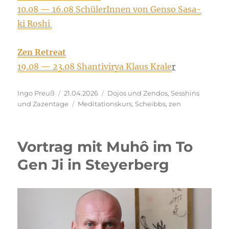
10.08 — 16.08 Schü­le­rIn­nen von Gen­so Sasa­
ki Roshi
Zen Retre­at
19.08 — 23.08 Shan­ti­virya Klaus Kra­le
r
Autor
Veröffentlicht
Kategorien
Ingo Preuß
21.04.2026
Dojos und Zendos
,
Sesshins
am
Schlagwörter
und Zazentage
Meditationskurs
,
Scheibbs
,
zen
Vortrag mit Muhô im To
Gen Ji in Steyerberg