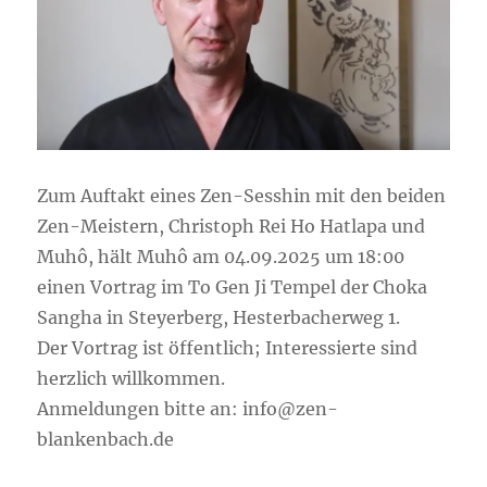
Zum Auf­takt eines Zen-Sess­hin mit den bei­den
Zen-Meis­tern, Chris­toph Rei Ho Hat­la­pa und
Muhô, hält Muhô am 04.09.2025 um 18:00
einen Vor­trag im To Gen Ji Tem­pel der Cho­ka
Sang­ha in Stey­er­berg, Hes­ter­bach­er­weg 1.
Der Vor­trag ist öffent­lich; Inter­es­sier­te sind
herz­lich willkommen.
Anmel­dun­gen bit­te an: info@zen-
blankenbach.de