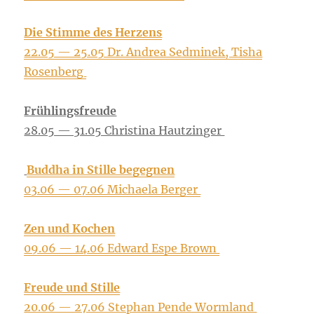
Die Stim­me des Her­zens
22.05 — 25.05 Dr. Andrea Sedmi­nek, Tisha
Rosenberg
Früh­lings­freu­de
28.05 — 31.05 Chris­ti­na Hautzinger
Bud­dha in Stil­le begeg­nen
03.06 — 07.06 Michae­la Berger
Zen und Kochen
09.06 — 14.06 Edward Espe Brown
Freu­de und Stil­le
20.06 — 27.06 Ste­phan Pen­de Wormland