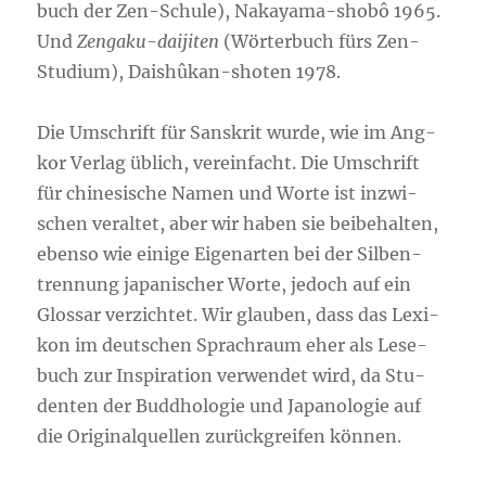
buch der Zen-Schu­le), Naka­ya­ma-sho­bô 1965.
Und
Zeng­aku-dai­ji­ten
(Wör­ter­buch fürs Zen-
Stu­di­um), Dais­hû­kan-sho­ten 1978.
Die Umschrift für Sans­krit wur­de, wie im Ang­
kor Ver­lag üblich, ver­ein­facht. Die Umschrift
für chi­ne­si­sche Namen und Wor­te ist inzwi­
schen ver­al­tet, aber wir haben sie bei­be­hal­ten,
eben­so wie eini­ge Eigen­ar­ten bei der Sil­ben­
tren­nung japa­ni­scher Wor­te, jedoch auf ein
Glos­sar ver­zich­tet. Wir glau­ben, dass das Lexi­
kon im deut­schen Sprach­raum eher als Lese­
buch zur Inspi­ra­ti­on ver­wen­det wird, da Stu­
den­ten der Bud­dho­lo­gie und Japa­no­lo­gie auf
die Ori­gi­nal­quel­len zurück­grei­fen können.