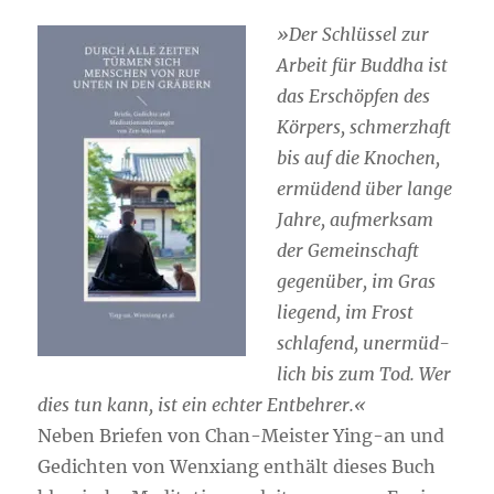
»Der Schlüs­sel zur
Arbeit für Bud­dha ist
das Erschöp­fen des
Kör­pers, schmerz­haft
bis auf die Kno­chen,
ermü­dend über lan­ge
Jah­re, auf­merk­sam
der Gemein­schaft
gegen­über, im Gras
lie­gend, im Frost
schla­fend, uner­müd­
lich bis zum Tod. Wer
dies tun kann, ist ein ech­ter Entbehrer.«
Neben Brie­fen von Chan-Meis­ter Ying-an und
Gedich­ten von Wenxiang ent­hält die­ses Buch