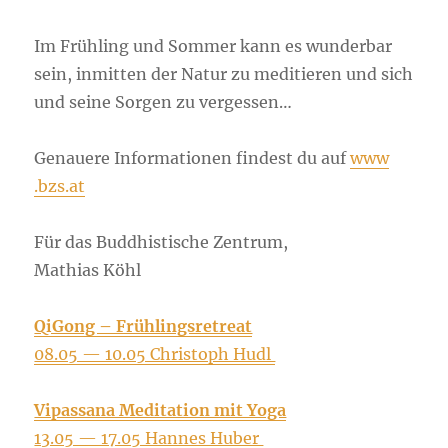
Im Früh­ling und Som­mer kann es wun­der­bar
sein, inmit­ten der Natur zu medi­tie­ren und sich
und sei­ne Sor­gen zu vergessen…
Genaue­re Infor­ma­tio­nen fin­dest du auf
www​
.bzs​.at
Für das Bud­dhis­ti­sche Zen­trum,
Mathi­as Köhl
QiGong – Früh­lings­retre­at
08.05 — 10.05 Chris­toph Hudl
Vipas­sa­na Medi­ta­ti­on mit Yoga
13.05 — 17.05 Han­nes Huber