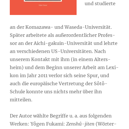
und stu­dier­te
an der Koma­za­wa- und Wase­da-Uni­ver­si­tät.
Spä­ter arbei­te­te als außer­or­dent­li­cher Pro­fes­
sor an der Aichi-gaku­in-Uni­ver­si­tät und lehr­te
an ver­schie­de­nen US-Uni­ver­si­tä­ten. Nach
unse­rem Kon­takt mit ihm (in einem Alters­
heim) und dem Beginn unse­rer Arbeit am Lexi­
kon im Jahr 2011 ver­lor sich sei­ne Spur, und
auch die euro­päi­sche Ver­tre­tung der Sôtô-
Schu­le konn­te uns nichts mehr über ihn
mitteilen.
Der Autor wähl­te Begrif­fe u. a. aus fol­gen­den
Wer­ken: Yôgen Fuka­mi:
Zens­hû-jiten
(Wör­ter­