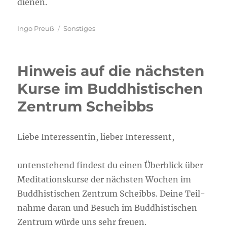
dienen.
Autor
Kategorien
Ingo Preuß
Sonstiges
Hinweis auf die nächsten
Kurse im Buddhistischen
Zentrum Scheibbs
Lie­be Inter­es­sen­tin, lie­ber Interessent,
unten­ste­hend fin­dest du einen Über­blick über
Medi­ta­ti­ons­kur­se der nächs­ten Wochen im
Bud­dhis­ti­schen Zen­trum Scheibbs. Dei­ne Teil­
nah­me dar­an und Besuch im Bud­dhis­ti­schen
Zen­trum wür­de uns sehr freuen.