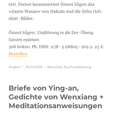
tert. Fer­ner kom­men­tiert Ômo­ri Sôgen das
»Zazen Wasan« von Haku­in und die Zehn Och­
shirt-Bil­der.
Ômo­ri Sôgen:
Ein­füh­rung in die Zen-Übung.
San­zen nyû­mon.
308 Sei­ten. Pb.
: 978–3‑98804–169‑2. 25 €.
ISBN
Bestel­len
Autor
Veröffentlicht
Kategorien
Angkor
05.02.2025
Aktuelles
,
Buchvorstellung
am
Briefe von Ying-an,
Gedichte von Wenxiang +
Meditationsanweisungen