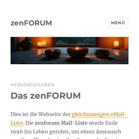
zenFORUM
MENÜ
HERVORGEHOBEN
Das zenFORUM
Dies ist die Web­sei­te der
gleich­na­mi­gen eMail-
Lis­te
. Die
zen­fo­rum Mail-Lis­te
wur­de Ende
1996 ins Leben geru­fen, um einen Aus­tausch