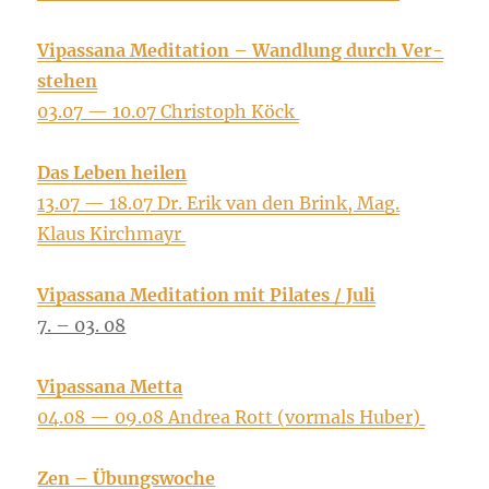
Vipas­sa­na Medi­ta­ti­on – Wand­lung durch Ver­
ste­hen
03.07 — 10.07 Chris­toph Köck
Das Leben hei­len
13.07 — 18.07 Dr. Erik van den Brink, Mag.
Klaus Kirchmayr
Vipas­sa­na Medi­ta­ti­on mit Pila­tes / Juli
7. – 03. 08
Vipas­sa­na Met­ta
04.08 — 09.08 Andrea Rott (vor­mals Huber)
Zen – Übungs­wo­che