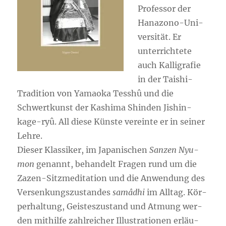
Pro­fes­sor der
Hana­zo­no-Uni­
ver­si­tät. Er
unter­rich­te­te
auch Kal­li­gra­fie
in der Tai­shi-
Tra­di­ti­on von Yamao­ka Tess­hû und die
Schwert­kunst der Kashi­ma Shin­den Jis­hin­
kage-ryû. All die­se Küns­te ver­ein­te er in sei­ner
Leh­re.
Die­ser Klas­si­ker, im Japa­ni­schen
San­zen Nyu­
mon
genannt, behan­delt Fra­gen rund um die
Zazen-Sitz­me­di­ta­ti­on und die Anwen­dung des
Ver­sen­kungs­zu­stan­des
samâdhi
im All­tag. Kör­
per­hal­tung, Geis­tes­zu­stand und Atmung wer­
den mit­hil­fe zahl­rei­cher Illus­tra­tio­nen erläu­