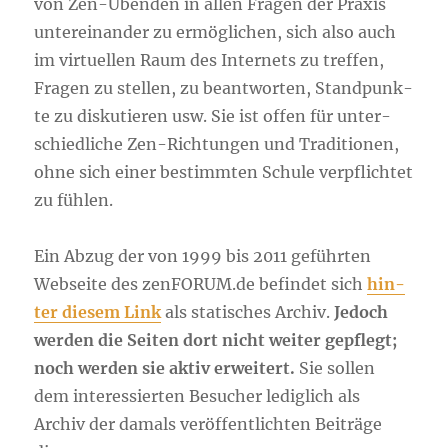
von Zen-Üben­den in allen Fra­gen der Pra­xis
unter­ein­an­der zu ermög­li­chen, sich also auch
im vir­tu­el­len Raum des Inter­nets zu tref­fen,
Fra­gen zu stel­len, zu beant­wor­ten, Stand­punk­
te zu dis­ku­tie­ren usw. Sie ist offen für unter­
schied­li­che Zen-Rich­tun­gen und Tra­di­tio­nen,
ohne sich einer bestimm­ten Schu­le ver­pflich­tet
zu fühlen.
Ein Abzug der von 1999 bis 2011 geführ­ten
Web­sei­te des zen​FO​RUM​.de befin­det sich
hin­
ter die­sem Link
als sta­ti­sches Archiv.
Jedoch
wer­den die Sei­ten dort nicht wei­ter gepflegt;
noch wer­den sie aktiv erwei­tert.
Sie sol­len
dem inter­es­sier­ten Besu­cher ledig­lich als
Archiv der damals ver­öf­fent­lich­ten Bei­trä­ge