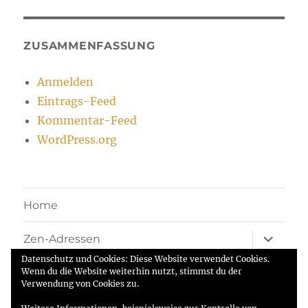
ZUSAMMENFASSUNG
Anmelden
Eintrags-Feed
Kommentar-Feed
WordPress.org
Home
Unterme
Zen-Adressen
öffnen
Datenschutz und Cookies: Diese Website verwendet Cookies.
Kontakt
Wenn du die Website weiterhin nutzt, stimmst du der
Verwendung von Cookies zu.
Impressum