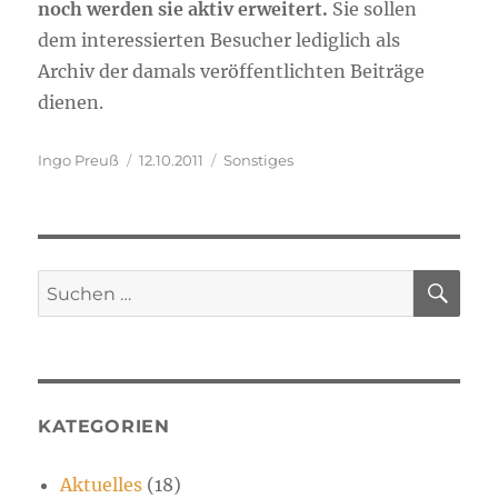
noch wer­den sie aktiv erwei­tert.
Sie sol­len
dem inter­es­sier­ten Besu­cher ledig­lich als
Archiv der damals ver­öf­fent­lich­ten Bei­trä­ge
dienen.
Autor
Veröffentlicht
Kategorien
Ingo Preuß
12.10.2011
Sonstiges
am
SU
Suchen
nach:
KATEGORIEN
Aktuelles
(18)