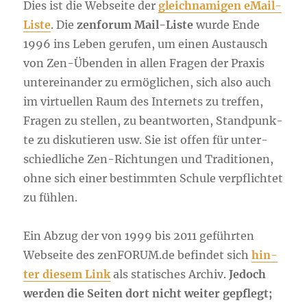
Dies ist die Web­sei­te der
gleich­na­mi­gen eMail-
Lis­te
. Die
zen­fo­rum Mail-Lis­te
wur­de Ende
1996 ins Leben geru­fen, um einen Aus­tausch
von Zen-Üben­den in allen Fra­gen der Pra­xis
unter­ein­an­der zu ermög­li­chen, sich also auch
im vir­tu­el­len Raum des Inter­nets zu tref­fen,
Fra­gen zu stel­len, zu beant­wor­ten, Stand­punk­
te zu dis­ku­tie­ren usw. Sie ist offen für unter­
schied­li­che Zen-Rich­tun­gen und Tra­di­tio­nen,
ohne sich einer bestimm­ten Schu­le ver­pflich­tet
zu fühlen.
Ein Abzug der von 1999 bis 2011 geführ­ten
Web­sei­te des zen​FO​RUM​.de befin­det sich
hin­
ter die­sem Link
als sta­ti­sches Archiv.
Jedoch
wer­den die Sei­ten dort nicht wei­ter gepflegt;