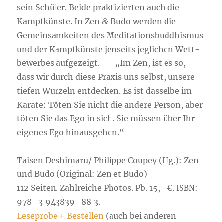
sein Schü­ler. Bei­de prak­ti­zier­ten auch die
Kampf­küns­te. In Zen
&
Budo wer­den die
Gemein­sam­kei­ten des Medi­ta­ti­ons­bud­dhis­mus
und der Kampf­küns­te jen­seits jeg­li­chen Wett­
be­wer­bes auf­ge­zeigt. — „Im Zen, ist es so,
dass wir durch die­se Pra­xis uns selbst, unse­re
tie­fen Wur­zeln ent­de­cken. Es ist das­sel­be im
Kara­te: Töten Sie nicht die ande­re Per­son, aber
töten Sie das Ego in sich. Sie müs­sen über Ihr
eige­nes Ego hin­aus­ge­hen.“
Tai­sen Deshimaru/ Phil­ip­pe Coupey (Hg.): Zen
und Budo (Ori­gi­nal: Zen et Budo)
112 Sei­ten. Zahl­rei­che Pho­tos. Pb. 15,- €.
:
ISBN
978–3‑943839–88‑3.
Lese­pro­be + Bestel­len
(auch bei ande­ren