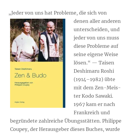
„
Jeder von uns hat Pro­ble­me, die sich von
denen aller
ande­ren
unter­schei­den, und
jeder von uns muss
die­se Pro­ble­me auf
sei­ne eige­ne Wei­se
lösen.“ — Tai­sen
Des­hi­ma­ru Roshi
(1914–1982) übte
mit dem Zen-Meis­
ter Kodo Sawa­ki.
1967 kam er nach
Frank­reich und
begrün­de­te zahl­rei­che Übungs­stät­ten. Phil­ip­pe
Coupey, der Her­aus­ge­ber die­ses Buches, wur­de