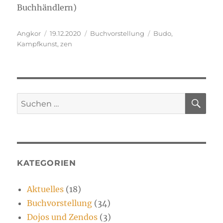
Buchhändlern)
Autor
Veröffentlicht
Kategorien
Schlagwörter
Angkor
19.12.2020
Buchvorstellung
Budo
,
am
Kampfkunst
,
zen
SU
Suchen
nach:
KATEGORIEN
Aktuelles
(18)
Buchvorstellung
(34)
Dojos und Zendos
(3)